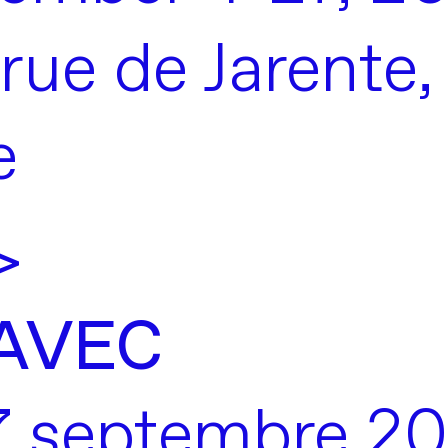
 rue de Jarente
e
n>
AVEC
7 septembre 2