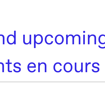
nd upcoming
s en cours e