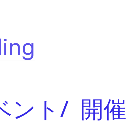
ling
ベント/ 開