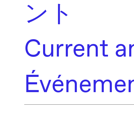
ント
Current a
Événement