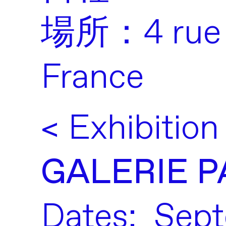
場所：4 rue de
France
< Exhibition
GALERIE P
Dates: Sept